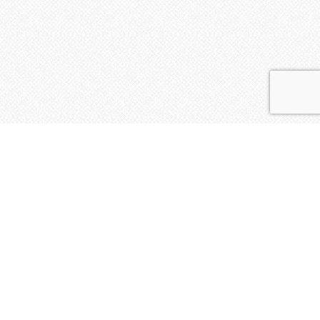
La vie de l'Insu
Calendrier de la formation à l’Animation d’Ateliers
d’Expression Créatrice 2025-2026
Vous pouvez vous inscrire à la formation jusqu’au 6
+
janvier 2025 Weekend du 17, 18,…
Journée découverte d’Ateliers d’Expression
Créatrice
Bienvenue à tous les curieux des effets de
l’Expression créatrice ! et aux personnes
+
intéressées par…