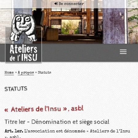
Se connecter
Toggle
navigat
Home
»
A propos
»
Statuts
STATUTS
« Ateliers de l’Insu », asbl
Titre Ier – Dénomination et siège social
Art. 1er.
L’association est dénommée « Ateliers de l’Insu
», asbl.