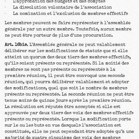
· L’approbation des budgets et des comptes
· La dissolution volontaire de l’association
· La nomination et l’exclusion de membres effectifs
Les membres peuvent se faire représenter à l’assemblée
générale par un autre membre. Toutefois, aucun membre
ne peut être porteur de plus d’une procuration.
Art. 16bis
. L’Assemblée générale ne peut valablement
délibérer sur les modifications de statuts que si elle
atteint un quorum des deux tiers des membres effectifs,
qu’ils soient présents ou représentés. Si la moitié des
membres ne sont pas présents ou représentés à la
première réunion, il peut être convoqué une seconde
réunion, qui pourra délibérer valablement et adopter
des modifications, quel que soit le nombre de membres
présents ou représentés. La seconde réunion ne peut être
tenue moins de quinze jours après la première réunion.
La résolution est réputée être acceptée si elle est
approuvée par deux tiers des voix des membres effectifs
présents ou représentés. Lorsque la modification porte
sur le ou les buts en vue desquels l’association est
constituée, elle ne peut cependant être adoptée qu’à une
majorité de quatre cinquième des voix des membres