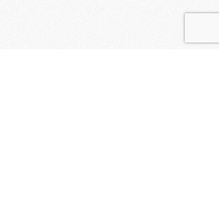
La vie de l'Insu
Calendrier de la formation à l’Animation d’Ateliers
d’Expression Créatrice 2025-2026
Vous pouvez vous inscrire à la formation jusqu’au 6
+
janvier 2025 Weekend du 17, 18,…
Journée découverte d’Ateliers d’Expression
Créatrice
Bienvenue à tous les curieux des effets de
l’Expression créatrice ! et aux personnes
+
intéressées par…
Agenda