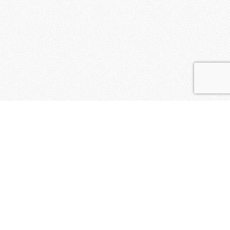
La vie de l'Insu
Calendrier de la formation à l’Animation d’Ateliers
d’Expression Créatrice 2025-2026
Vous pouvez vous inscrire à la formation jusqu’au 6
+
janvier 2025 Weekend du 17, 18,…
Journée découverte d’Ateliers d’Expression
Créatrice
Bienvenue à tous les curieux des effets de
l’Expression créatrice ! et aux personnes
+
intéressées par…