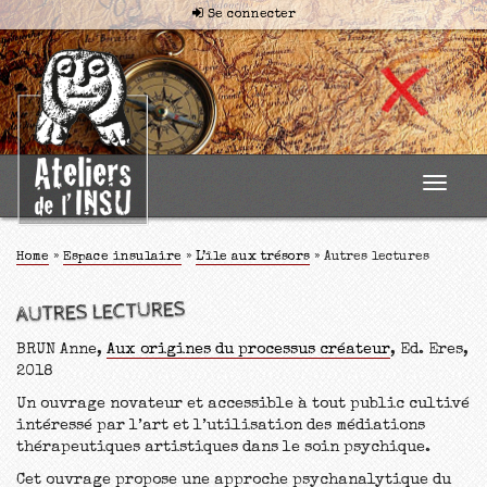
Se connecter
Toggle
navigat
Home
»
Espace insulaire
»
L’île aux trésors
»
Autres lectures
AUTRES LECTURES
BRUN Anne,
Aux origines du processus créateur
, Ed. Eres,
2018
Un ouvrage novateur et accessible à tout public cultivé
intéressé par l’art et l’utilisation des médiations
thérapeutiques artistiques dans le soin psychique.
Cet ouvrage propose une approche psychanalytique du